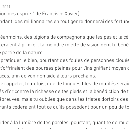
. 2021
igion des esprits" de Francisco Xavier)
endant, des millionnaires en tout genre donnerai des fortun
 néanmoins, des légions de compagnons que les pas et la cé
raient à prix fort la moindre miette de vision dont tu béné
 partie de la nature
e pratiquer le bien, pourtant des foules de personnes clouée
é t'offriraient des bourses pleines pour l'insignifiant moyen
aces, afin de venir en aide à leurs prochains.
te rappeler, toutefois, que de longues files de mutilés serai
 d'or contre la richesse de tes pieds et la bénédiction de 
épreuves, mais tu oublies que dans les tristes dortoirs des 
ants céderaient tout ce qu'ils possèdent pour un peu de ton
aider à la lumière de tes paroles, pourtant, quantité de muet