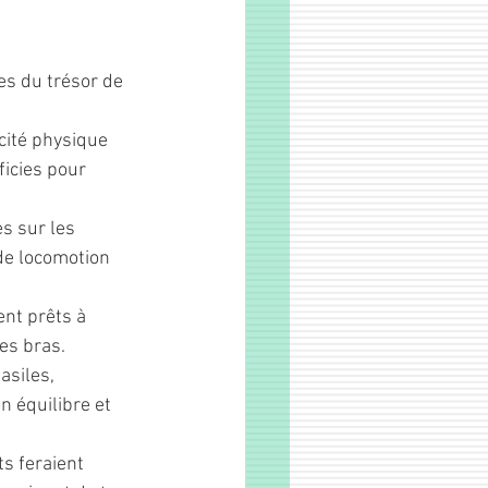
es du trésor de 
cité physique 
ficies pour 
s sur les 
 de locomotion 
ent prêts à 
tes bras.
asiles, 
 équilibre et 
s feraient 