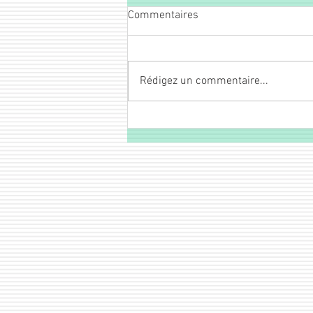
Commentaires
Rédigez un commentaire...
Extrait du journal "LE
SPIRITISME A LYON" 15
FEVRIER1868