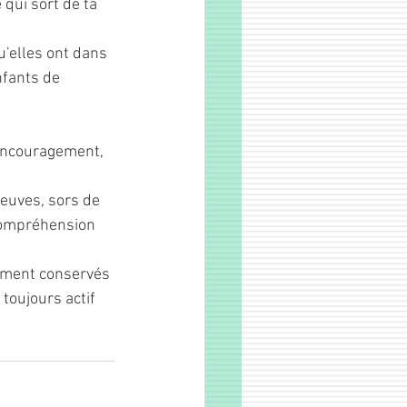
qui sort de ta 
'elles ont dans 
nfants de 
'encouragement, 
euves, sors de 
compréhension 
rement conservés 
toujours actif 