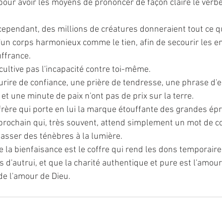
pour avoir les moyens de prononcer de façon claire le verbe 
cependant, des millions de créatures donneraient tout ce qu
d'un corps harmonieux comme le tien, afin de secourir les e
uffrance.
cultive pas l'incapacité contre toi-même.
urire de confiance, une prière de tendresse, une phrase d
 et une minute de paix n'ont pas de prix sur la terre.
frère qui porte en lui la marque étouffante des grandes épr
 prochain qui, très souvent, attend simplement un mot de 
passer des ténèbres à la lumière.
e la bienfaisance est le coffre qui rend les dons temporai
 d'autrui, et que la charité authentique et pure est l'amour 
de l'amour de Dieu. 