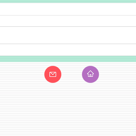
Journée de fratenité entre
220è
différents centres spirites
naiss
05/10/2024