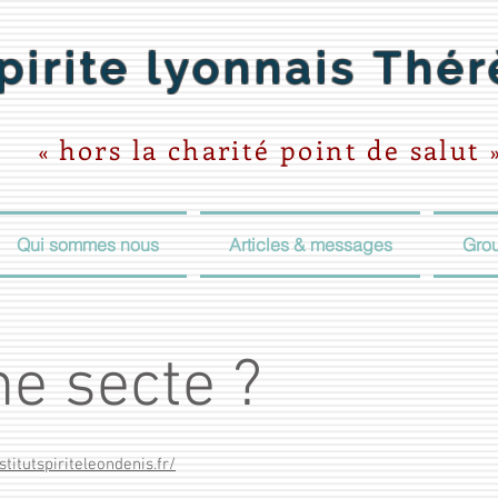
pirite lyonnais
Thér
hors la
charité point de salut
«
Qui sommes nous
Articles & messages
Grou
ne secte ?
titutspiriteleondenis.fr/